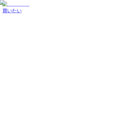
買いたい
商品を探す
すべての商品
新着商品
スマートフォン
タブレット
ノ
ートPC
オーディオ・その他
取引方法
掲載商品から探す
入札案件を
条件を確認して商談を開始
見る
買いたいリクエスト
開催中の入札案件を確認
希望条件
に合う案件を確認
状態ランク
新品
S・リファービッシュ
ランク A
ランク B
ランク C
以下
MIX・as is