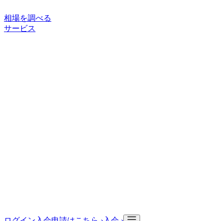
相場を調べる
サービス
ご利用案内
サービスについて
買い手向けサービス
取引の流れ
状
態ランク
サポート・情報
よくある質問
お役立ち記事
入会申請
会社情報
会社概要
ログイン
入会申請はこちら ›
入会 ›