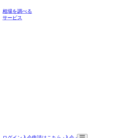
相場を調べる
サービス
ご利用案内
サービスについて
買い手向けサービス
取引の流れ
状
態ランク
サポート・情報
よくある質問
お役立ち記事
入会申請
会社情報
会社概要
ログイン
入会申請はこちら ›
入会 ›