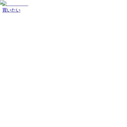
買いたい
商品を探す
すべての商品
新着商品
スマートフォン
タブレット
ノ
ートPC
オーディオ・その他
取引方法
掲載商品から探す
入札案件を
条件を確認して商談を開始
見る
買いたいリクエスト
開催中の入札案件を確認
希望条件
に合う案件を確認
状態ランク
新品
S・リファービッシュ
ランク A
ランク B
ランク C
以下
MIX・as is