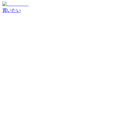
買いたい
商品を探す
すべての商品
新着商品
スマートフォン
タブレット
ノ
ートPC
オーディオ・その他
取引方法
掲載商品から探す
入札案件を
条件を確認して商談を開始
見る
買いたいリクエスト
開催中の入札案件を確認
希望条件
に合う案件を確認
状態ランク
新品
S・リファービッシュ
ランク A
ランク B
ランク C
以下
MIX・as is