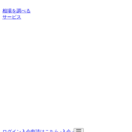
相場を調べる
サービス
ご利用案内
サービスについて
買い手向けサービス
取引の流れ
状
態ランク
サポート・情報
よくある質問
お役立ち記事
入会申請
会社情報
会社概要
ログイン
入会申請はこちら ›
入会 ›