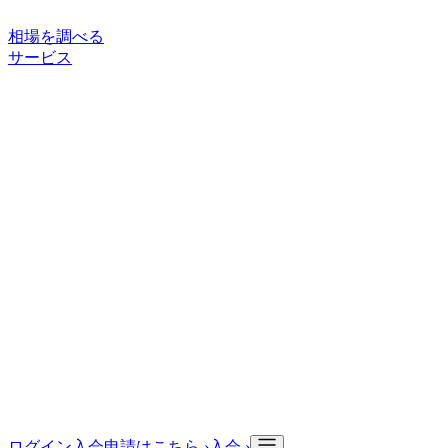
相場を調べる
サービス
ご利用案内
サービスについて
買い手向けサービス
取引の流れ
状
態ランク
サポート・情報
よくある質問
お役立ち記事
入会申請
会社情報
会社概要
ログイン
入会申請はこちら ›
入会 ›