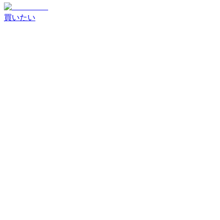
買いたい
商品を探す
すべての商品
新着商品
スマートフォン
タブレット
ノ
ートPC
オーディオ・その他
取引方法
掲載商品から探す
入札案件を
条件を確認して商談を開始
見る
買いたいリクエスト
開催中の入札案件を確認
希望条件
に合う案件を確認
状態ランク
新品
S・リファービッシュ
ランク A
ランク B
ランク C
以下
MIX・as is