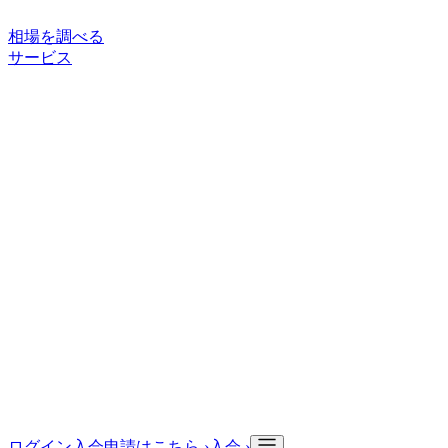
相場を調べる
サービス
ご利用案内
サービスについて
買い手向けサービス
取引の流れ
状
態ランク
サポート・情報
よくある質問
お役立ち記事
入会申請
会社情報
会社概要
ログイン
入会申請はこちら ›
入会 ›